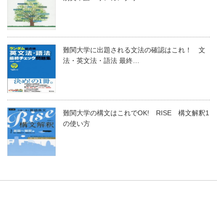
難関大学に出題される文法の確認はこれ！ 文
法・英文法・語法 最終…
難関大学の構文はこれでOK! RISE 構文解釈1
の使い方