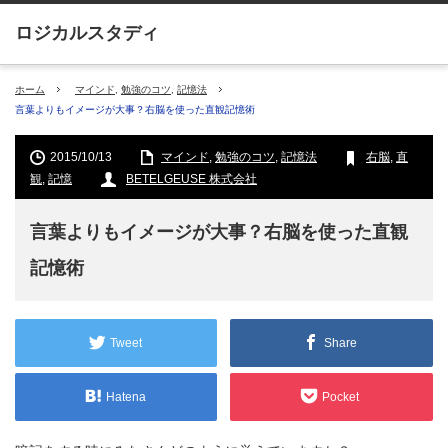
ホーム
マインド
,
勉強のコツ
,
記憶法
言葉よりもイメージが大事？右脳を使った直観記憶術
2015/10/13
マインド
,
勉強のコツ
,
記憶法
右脳
,
直
観
,
記憶
BETELGEUSE 株式会社
言葉よりもイメージが大事？右脳を使った直観
記憶術
Tweet
Share
Hatena
Pocket