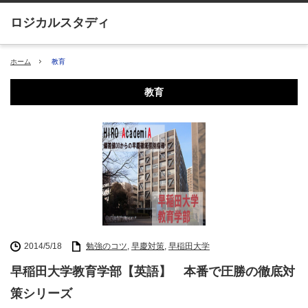
ホーム
教育
教育
2014/5/18
勉強のコツ
,
早慶対策
,
早稲田大学
早稲田大学教育学部【英語】 本番で圧勝の徹底対
策シリーズ