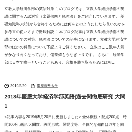
立教大学経済学部の英語対策 このブログでは、立教大学経済学部の英
語に関する入試対策（出題傾向と勉強法）をご紹介していきます。 基
礎知識0の状態から合格するためには何をどのようにしたら良いのかを
参考書の使い方まで徹底解説！ 本ブログ記事は立教大学経済学部の英
語についての対策、勉強法についての記事になります。立教大学経済学
部のほかの科目について下記よりご覧ください。 立教はここ数年人気
がかなり高くなっており、偏差値もうなぎ上りです。 さらに、経済学
部は日本で唯一ということもあり、合格を勝ち取るためには相…
2019/5/20
慶應義塾大学
2018年慶應大学経済学部英語|過去問徹底研究 大問
1
<記事内容を2019年5月20日に更新しました> 全体概観：配点200点 時
間100分 総評:大問数、設問形式、難易度等、全体的な傾向は昨年と同