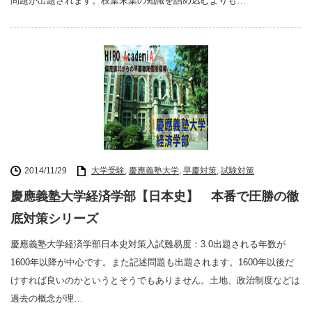
問題が出題されます。枝葉末葉の知識を詰め込むよりも…
2014/11/29
大学受験
,
慶應義塾大学
,
早慶対策
,
試験対策
慶應義塾大学経済学部【日本史】 本番で圧勝の徹
底対策シリーズ
慶應義塾大学経済学部日本史対策入試難易度：3.0出題される年数が
1600年以降が中心です。また記述問題も出題されます。1600年以後だ
けすれば良いのかというとそうでもありません。土地、政治制度などは
過去の概念が理…