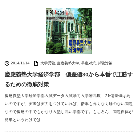
2014/11/14
大学受験
,
慶應義塾大学
,
早慶対策
,
試験対策
慶應義塾大学経済学部 偏差値30から本番で圧勝す
るための徹底対策
慶應義塾大学経済学部入試データ入試動向入学難易度 2.5偏差値は高
いのですが、実際は実力をつけていれば、倍率も高くなく癖のない問題
なので慶應の中でもかなり入塾し易い学部です。もちろん、問題自体が
簡単というわけでは…