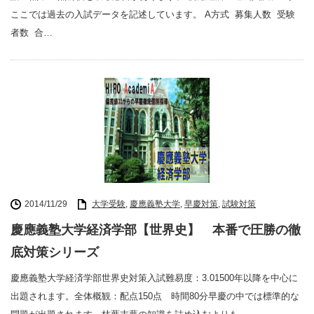
ここでは過去の入試データを記述しています。 A方式 募集人数 受験
者数 合…
2014/11/29
大学受験
,
慶應義塾大学
,
早慶対策
,
試験対策
慶應義塾大学経済学部【世界史】 本番で圧勝の徹
底対策シリーズ
慶應義塾大学経済学部世界史対策入試難易度：3.01500年以降を中心に
出題されます。全体概観：配点150点 時間80分早慶の中では標準的な