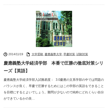
2014/11/19
大学受験
,
慶應義塾大学
,
早慶対策
,
試験対策
慶應義塾大学経済学部 本番で圧勝の徹底対策シリ
ーズ【英語】
慶應義塾大学経済学部入試難易度： 3.0慶應の文系学部の中では問題の
バランスが良く、早慶で圧勝するためにはこの学部の英語をできること
を目標にするとよいでしょう。難問が少ないので純粋にどれくらい自分
ができているかの良…