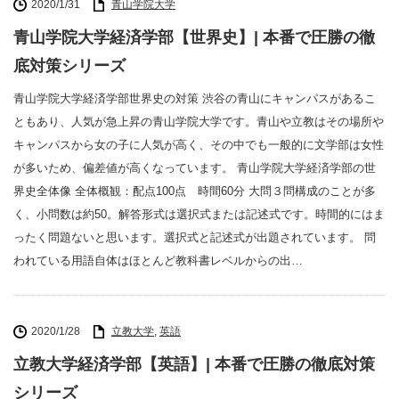
2020/1/31
青山学院大学
青山学院大学経済学部【世界史】| 本番で圧勝の徹
底対策シリーズ
青山学院大学経済学部世界史の対策 渋谷の青山にキャンパスがあるこ
ともあり、人気が急上昇の青山学院大学です。青山や立教はその場所や
キャンパスから女の子に人気が高く、その中でも一般的に文学部は女性
が多いため、偏差値が高くなっています。 青山学院大学経済学部の世
界史全体像 全体概観：配点100点 時間60分 大問３問構成のことが多
く、小問数は約50。解答形式は選択式または記述式です。時間的にはま
ったく問題ないと思います。選択式と記述式が出題されています。 問
われている用語自体はほとんど教科書レベルからの出…
2020/1/28
立教大学
,
英語
立教大学経済学部【英語】| 本番で圧勝の徹底対策
シリーズ