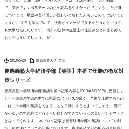
様でした。 読解問題(Ⅰ～Ⅲ) のテーマは「飲酒年齢」「死刑制度」
で、受験でよく出るテーマのため読みきやすかったでしょう。 ただⅢ
については、単語や言い回しが難しいと感じた人もいるのではないでし
ょうか。 文章を読んでいて、状況がイメージできるかどうかというの
も大事な点になります。 海外の法律や生活上の仕組みなどをまとめて
おくのも良いでしょう。 Ⅳ…
2019/5/20
慶應義塾大学
,
英語
慶應義塾大学経済学部【英語】本番で圧勝の徹底対
策シリーズ
慶應義塾大学経済学部|英語対策 <記事内容を2019年5月20日に更新しま
した> 慶應の学部の中では問題のバランスが良く、早慶で圧勝するため
にはこの学部の英語をできることを目標にするとよいでしょう。 難問
が少ないので純粋にどれくらい自分ができているかの良いベンチマーク
となってくれます。 本ブログ記事は慶應経済学部の英語についての対
策、勉強法についての記事になります。慶應経済学部の配点や合格最低