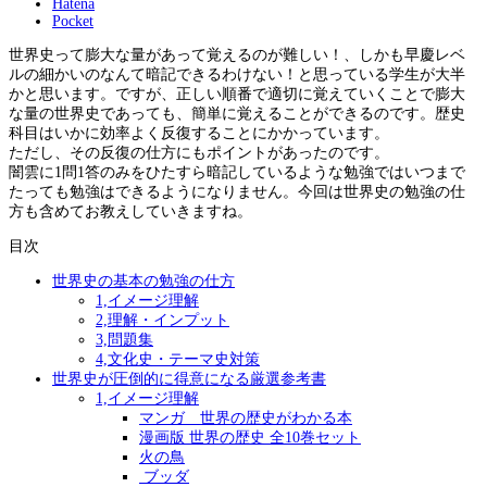
Hatena
Pocket
世界史って膨大な量があって覚えるのが難しい！、しかも早慶レベ
ルの細かいのなんて暗記できるわけない！と思っている学生が大半
かと思います。ですが、正しい順番で適切に覚えていくことで膨大
な量の世界史であっても、簡単に覚えることができるのです。歴史
科目はいかに効率よく反復することにかかっています。
ただし、その反復の仕方にもポイントがあったのです。
闇雲に1問1答のみをひたすら暗記しているような勉強ではいつまで
たっても勉強はできるようになりません。今回は世界史の勉強の仕
方も含めてお教えしていきますね。
目次
世界史の基本の勉強の仕方
1,イメージ理解
2,理解・インプット
3,問題集
4,文化史・テーマ史対策
世界史が圧倒的に得意になる厳選参考書
1,イメージ理解
マンガ 世界の歴史がわかる本
漫画版 世界の歴史 全10巻セット
火の鳥
ブッダ