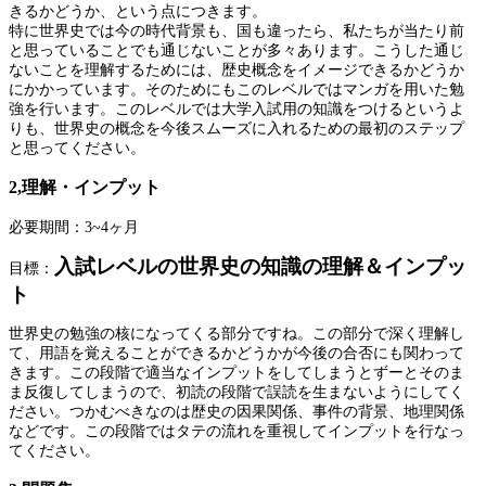
きるかどうか、という点につきます。
特に世界史では今の時代背景も、国も違ったら、私たちが当たり前
と思っていることでも通じないことが多々あります。こうした通じ
ないことを理解するためには、歴史概念をイメージできるかどうか
にかかっています。そのためにもこのレベルではマンガを用いた勉
強を行います。このレベルでは大学入試用の知識をつけるというよ
りも、世界史の概念を今後スムーズに入れるための最初のステップ
と思ってください。
2,理解・インプット
必要期間：3~4ヶ月
入試レベルの世界史の知識の理解＆インプッ
目標：
ト
世界史の勉強の核になってくる部分ですね。この部分で深く理解し
て、用語を覚えることができるかどうかが今後の合否にも関わって
きます。この段階で適当なインプットをしてしまうとずーとそのま
ま反復してしまうので、初読の段階で誤読を生まないようにしてく
ださい。つかむべきなのは歴史の因果関係、事件の背景、地理関係
などです。この段階ではタテの流れを重視してインプットを行なっ
てください。