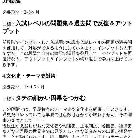
3,問題集
必要期間：2~3ヶ月
入試レベルの問題集＆過去問で反復＆アウト
目標：
プット
前段階でインプットした入試用の知識を入試レベルの問題や過去問
を使用して、対応ができるようにしていきます。インプットも大事
ですが、この段階で自分の暗記の課題を発見して、インプットを再
度行なう。アウトプット＆インプットの繰り返しで学力を上げてい
きます。
4,文化史・テーマ史対策
必要期間：1〜1.5ヶ月
タテの細かい因果をつかむ
目標：
この段階では、早慶特有のテーマ史や文化史を網羅していきます。
通史だけやっていても早慶では点数はなかなか取れません。その理
由の１つとして・・・
現役生が見劣しがちな文化史や戦後史、土地制度、各国史、経済史
などなど普段の世界史では見落としがちな部分からの出題が頻発す
ることが挙げられます。特に学部によっては、大問１つテーマ史と