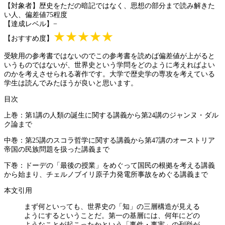
【対象者】歴史をただの暗記ではなく、思想の部分まで読み解きた
い人、偏差値75程度
【達成レベル】−
★★★★★
【おすすめ度】
受験用の参考書ではないのでこの参考書を読めば偏差値が上がると
いうものではないが、世界史という学問をどのように考えればよい
のかを考えさせられる著作です。大学で歴史学の専攻を考えている
学生は読んでみたほうが良いと思います。
目次
上巻：第1講の人類の誕生に関する講義から第24講のジャンヌ・ダル
ク論まで
中巻：第25講のスコラ哲学に関する講義から第47講のオーストリア
帝国の民族問題を扱った講義まで
下巻：ドーデの「最後の授業」をめぐって国民の根拠を考える講義
から始まり、チェルノブイリ原子力発電所事故をめぐる講義まで
本文引用
まず何といっても、世界史の「知」の三層構造が見える
ようにするということだ。第一の基層には、何年にどの
ようなことが起こったかという「事件・事実」の列挙が