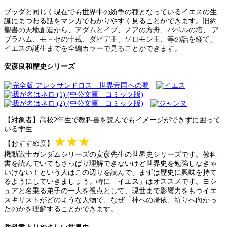
ブッダと同じく現在でも世界中の紛争の種となっているイエスの生
誕にまつわる話をマンガでわかりやすく見ることができます。
旧約
聖書の天地創造から、アダムとイブ、ノアの方舟、バベルの塔、 ア
ブラハム、モ－セの十戒、ダビデ王、ソロモン王、等の話を経て、
イエスの誕生までを全編カラーで見ることができます。
安彦良和歴史シリーズ
【対象者】高校2年生で教科書を読んでもイメージができずに困って
いる学生
★★★
【おすすめ度】
機動戦士ガンダムシリーズの安彦先生の世界史シリーズです。教科
書を読んでいてもさっぱり理解できないけど世界史を勉強しなきゃ
いけない！という人はこの辺りを読んで、まずは歴史に興味を持て
るようにしていきましょう。特に「イエス」はオススメです。
ヨシ
ュアと名乗る弟子の一人を視点として、現世まで影響力をもつイエ
スキリストがどのような人物で、
なぜ「神への帰依」祈りへ向かっ
たのかを理解することができます。