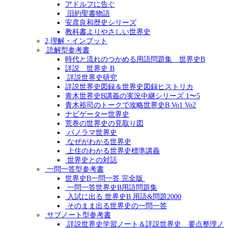
アドルフに告ぐ
旧約聖書物語
安彦良和歴史シリーズ
教科書よりやさしい世界史
2,理解・インプット
読解型参考書
時代と流れのつかめる用語問題集 世界史B
詳説 世界史 B
詳説世界史研究
詳説世界史図録＆世界史図録ヒストリカ
青木世界史B講義の実況中継シリーズ 1〜5
青木裕司のトークで攻略世界史B Vo1 Vo2
ナビゲーター世界史
荒巻の世界史の見取り図
パノラマ世界史
なぜがわかる世界史
上住のわかる世界史標準講義
世界史との対話
一問一答型参考書
世界史B一問一答 完全版
一問一答世界史B用語問題集
入試に出る 世界史B 用語&問題2000
そのまま出る世界史の一問一答
サブノート型参考書
詳説世界史学習ノート＆詳説世界史 要点整理ノ