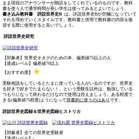
まま現役のアナウンサーが朗読をしてくれているのものです。教科
書を使う人で通学時間が長い学生は使ってみるとよいでしょう。
書き込み教科書 詳説世界史B
は、詳説世界史Bが空欄になっていて
それを埋めていくスタイルです。教科書と併用で教科書の内容を復
習する際に使用すると良いでしょう。
詳説世界史研究
【対象者】世界史オタクのための本、偏差値75以上の人
【達成レベル】偏差値70以上
★
【おすすめ度】
受験相談をしているとたまに使っている人がいるのですが、世界史
を好きで好きでたまらない！、という受験生以外は、勉強している
つもりになって終わるだけなので使用は控えましょう。ある程度で
きる(偏差値75程度)ようになって
辞書的に使うのはあり
です。
詳説世界史図録＆世界史図録ヒストリカ
【対象者】全ての世界史受験者
【達成レベル】-