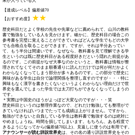
果が入っている人
【達成レベル】偏差値70
★★
【おすすめ度】
歴史科目だとよく学校の先生や先輩などに薦められて、山川の教科
書で勉強をしている人を見かけます。確かに、歴史科目の場合この
参考書を完璧に覚えることができていればどんな学生でもどの大学
でも合格点を取ることができます。ですが、それは半分あってい
て、もう半分は間違いです。なぜなら、教科書を見て理解できる学
生というのは既に歴史科目がある程度好きだという隠れた前提があ
るのです。この前提がなぜ大事なのかというと、教科書は情報が整
理されてなくてそのまま順番通りに読んだだけでは何が何だかよく
わからなくなってしまう部分が多々あるのです。この部分で歴史に
興味がある学生は自分で論理関係を整理し直すのですが・・・特に
興味もなく漢字を書きたくないというよくわからない理由だけで世
界史を選んでしまった学生では太刀打ちができなくなってしまうの
です。
＊実際は中国史のほうがよっぽど大変なのですが・・・笑
歴史科目というのは整理作業なので、どれだけ勉強しても整理がで
きていなければいつまでたっても成績は上がりません。ですから、
勉強ができないと自負している学生は教科書で勉強するのは絶対に
やめましょうね。時間を損してしまいます。もちろん、ある程度で
きるようになってから(偏差値70以上)、見返しに使うのは有用です。
アナウンサーが読む詳説世界史
は、その名の通り詳説世界史をその