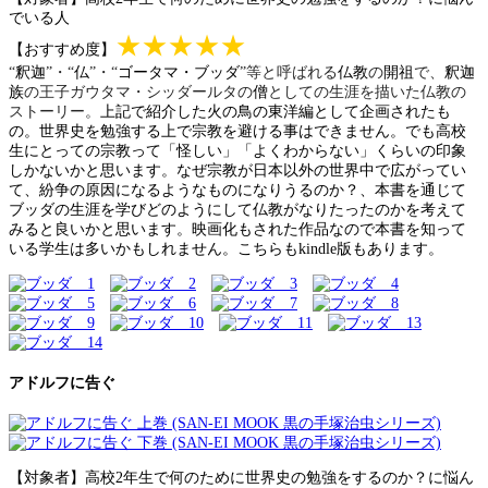
でいる人
★★★★★
【おすすめ度】
“
釈迦
”・“
仏
”・“
ゴータマ・ブッダ
”等と呼ばれる
仏教
の
開祖
で、
釈迦
族
の王子ガウタマ・シッダールタの
僧
としての生涯を描いた仏教の
ストーリー。
上記で紹介した火の鳥の東洋編として企画されたも
の。世界史を勉強する上で宗教を避ける事はできません。でも高校
生にとっての宗教って「怪しい」「よくわからない」くらいの印象
しかないかと思います。なぜ宗教が日本以外の世界中で広がってい
て、紛争の原因になるようなものになりうるのか？、本書を通じて
ブッダの生涯を学びどのようにして仏教がなりたったのかを考えて
みると良いかと思います。映画化もされた作品なので本書を知って
いる学生は多いかもしれません。こちらもkindle版もあります。
アドルフに告ぐ
【対象者】高校2年生で何のために世界史の勉強をするのか？に悩ん