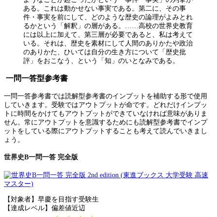
ある。これは動かせない事実である。第二に、その事
件・事実を前にして、どのような歴史の論理がよみとれ
るかという「解釈」の層がある。……高校の世界史教育
には以上に加えて、第三層が必要であると、私は考えて
いる。それは、歴史を素材にして人間のありかたや政治
のありかた、ひいては自分の生き方について「歴史批
評」をおこなう、という「知」のいとなみである。
一問一答型参考書
一問一答参考書では読解型参考書のインプットを補助する形で使用
していきます。受験ではアウトプットが命です。どれだけインプッ
トに時間をかけてもアウトプットができていなければ意味がありま
せん。常にアウトプットを意識するためにも読解型参考書でインプ
ットをしている際にアウトプットすることも考えて読んでいきまし
ょう。
世界史B一問一答 完全版
【対象者】早慶を目指す受験生
【達成レベル】偏差値近辺