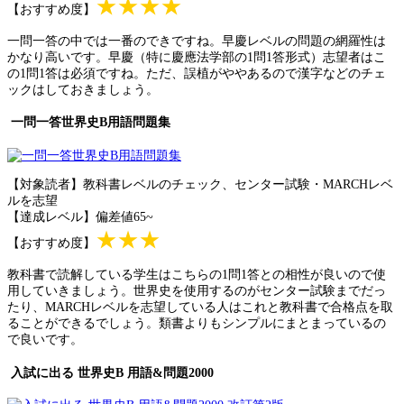
★★★★
【おすすめ度】
一問一答の中では一番のできですね。早慶レベルの問題の網羅性は
かなり高いです。早慶（特に慶應法学部の1問1答形式）志望者はこ
の1問1答は必須ですね。ただ、誤植がややあるので漢字などのチェ
ックはしておきましょう。
一問一答世界史B用語問題集
【対象読者】教科書レベルのチェック、センター試験・MARCHレベ
ルを志望
【達成レベル】偏差値65~
★★★
【おすすめ度】
教科書で読解している学生はこちらの1問1答との相性が良いので使
用していきましょう。世界史を使用するのがセンター試験までだっ
たり、MARCHレベルを志望している人はこれと教科書で合格点を取
ることができるでしょう。類書よりもシンプルにまとまっているの
で良いです。
入試に出る 世界史B 用語&問題2000