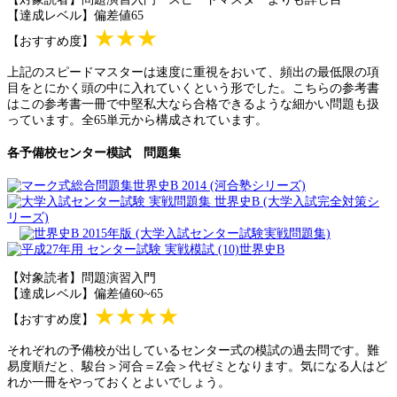
【達成レベル】偏差値65
★★★
【おすすめ度】
上記のスピードマスターは速度に重視をおいて、頻出の最低限の項
目をとにかく頭の中に入れていくという形でした。こちらの参考書
はこの参考書一冊で中堅私大なら合格できるような細かい問題も扱
っています。全65単元から構成されています。
各予備校センター模試 問題集
【対象読者】問題演習入門
【達成レベル】偏差値60~65
★★★★
【おすすめ度】
それぞれの予備校が出しているセンター式の模試の過去問です。難
易度順だと、駿台＞河合＝Z会＞代ゼミとなります。気になる人はど
れか一冊をやっておくとよいでしょう。