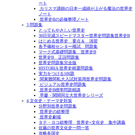
ート
カリスマ講師の日本一成績が上がる魔法の世界史
ノート
世界史Bの必修整理ノート
3,問題集
とってもやさしい世界史
30日完成スピードマスター世界史問題集世界史B
はじめる世界史 要点＆ 演習
各予備校センター模試 問題集
マーク式基礎問題集 世界史B
世界史B 正誤問題集
世界史問題集完全版
HISTORIA 世界史精選問題集
実力をつける100題
関東難関私大入試対策用世界史問題集
ビジュアル世界史問題集
世界史B標準問題精講
早慶・関関同立大世界史シリーズ
4,文化史・テーマ史対策
分野別世界史問題集
世界史の総整理
世界史劇場
タテ・ヨコ総整理 世界史×文化史 集中講義
佐藤の世界文化史一問一答
攻略各国史