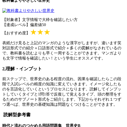
教科書よりやさしい世界史
【対象者】文字情報で大枠を確認したい方
【達成レベル】偏差値50
★★★
【おすすめ度】
表紙だけ見ると上記のマンガのような漢字がしますが、違います笑
対話形式での紹介＋口語形式で紹介＋多くの図解がなされているの
で、教科書を読むよりも早く一周することができます。マンガより
も文字で情報を確認したい！という学生にオススメです。
2,理解・インプット
前ステップで、世界史のある程度の流れ、因果を確認したらこの段
階で入試レベルの精度の知識に変えていきます。イメージ化したも
のを言語化していくというプロセスになります。読解してインプッ
トしていくタイプと1問1答で反復して覚えるタイプ、頭の整理をす
るためのサブノート形式をご紹介します。下記からそれぞれ１つず
つ選べば、世界史の基礎知識は問題なくつけることができます。
読解型参考書
時代と流れのつかめる用語問題集 世界史B