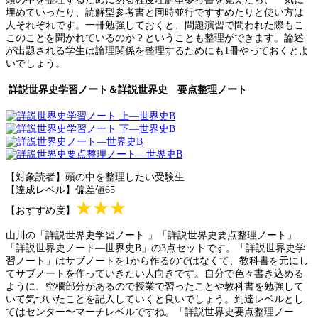
埋めていったり、読解型参考書と同時並行ですすめたりと使い方は
人それぞれです。一冊勉強しておくと、問題演習で問われた際もこ
このことを聞かれているのか？ということも整理ができます。論述
が出題される学生は論理関係を整理するためにも1冊やっておくとよ
いでしょう。
詳説世界史学習ノート＆詳説世界史 要点整理ノート
【対象読者】頭の中を整理したい受験生
【達成レベル】偏差値65
★★★
【おすすめ度】
山川の「詳説世界史学習ノート 」「詳説世界史要点整理ノート」
「詳説世界史ノート―世界史B」の3点セットです。「詳説世界史学
習ノート」はサブノートを1から作るのではなくて、教科書を元にし
てサブノートを作っていきたい人向きです。自分で色々書き込める
ように、空欄部分があるので授業で習ったことや教科書を勉強して
いて気づいたことを記入していくと良いでしょう。到達レベルとし
てはセンター〜マーチレベルですね。「詳説世界史要点整理ノー