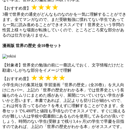
★★★★
【おすすめ度】
3冊で世界史の通史がどんなものなのかを一気に理解することができ
ます。全てマンガなので、まだ受験勉強に慣れてない学生であって
も一気に読み進めることができオススメです！世界史という学問の
性質上様々な場面が転換していくので、ところどころ変な部分があ
るのは仕方がありません。
漫画版 世界の歴史 全10巻セット
【対象者】世界史の勉強の前に一冊読んでおく、文字情報だけだと
勘違いしがちな部分をイメージで理解
★★★★★
【おすすめ度】
小学生向けの集英社版 学習漫画『世界の歴史』(全20巻)」を大人向
けにカバー。上記の「世界の歴史がわかる本」では世界史という長
編ものをムリにまとめた感があり、展開についていけない学生が多
いかと思います。本書であれば、上記よりも切り口が細かいので、
これは何を言ってるのか？を考えずに理解することができます。全
巻セットで6,480円と値段も手頃なのでオススメです。すぐに揃える
のが難しい人は学校や図書館にあるものを使用してみるのが良いで
しょう。時間のない学生(受験まで残り3,4ヶ月)の学生で早慶を目指
すのであれば、上記の「世界の歴史がわかる本」がオススメです。