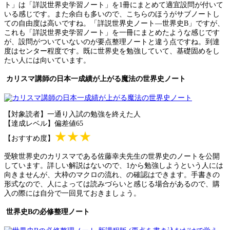
ト」は「詳説世界史学習ノート」を1冊にまとめて適宜設問が付いて
いる感じです。また余白も多いので、こちらのほうがサブノートし
ての自由度は高いですね。「詳説世界史ノート―世界史B」ですが、
これも「詳説世界史学習ノート」を一冊にまとめたような感じです
が、設問がついていないのが要点整理ノートと違う点ですね。到達
度はセンター程度です。既に世界史を勉強していて、基礎固めをし
たい人には向いています。
カリスマ講師の日本一成績が上がる魔法の世界史ノート
【対象読者】一通り入試の勉強を終えた人
【達成レベル】偏差値65
★★★
【おすすめ度】
受験世界史のカリスマである佐藤幸夫先生の世界史のノートを公開
しています。詳しい解説はないので、1から勉強しようという人には
向きませんが、大枠のマクロの流れ、の確認はできます。手書きの
形式なので、人によっては読みづらいと感じる場合があるので、購
入の際には自分で一回見ておきましょう。
世界史Bの必修整理ノート