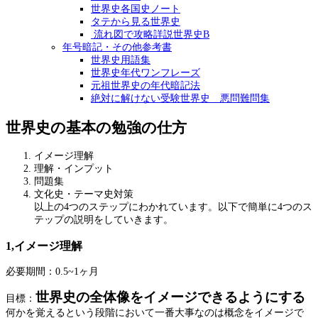
世界史各国史ノート
タテから見る世界史
流れ図で攻略詳説世界史B
年号暗記・その他参考書
世界史用語集
世界史年代ワンフレーズ
元祖世界史の年代暗記法
絶対に解けない受験世界史 悪問難問集
世界史の基本の勉強の仕方
イメージ理解
理解・インプット
問題集
文化史・テーマ史対策
以上の4つのステップにわかれています。以下で簡単に4つのス
テップの説明をしていきます。
1,イメージ理解
必要期間：0.5~1ヶ月
世界史の全体像をイメージできるようにする
目標：
何かを覚えるという段階において一番大事なのは概念をイメージで