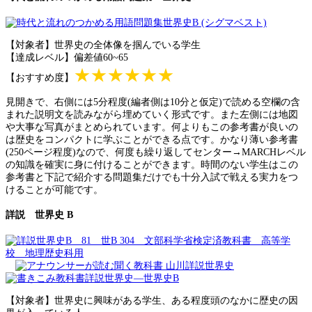
【対象者】世界史の全体像を掴んでいる学生
【達成レベル】偏差値60~65
★★★★★★
【おすすめ度】
見開きで、右側には5分程度(編者側は10分と仮定)で読める空欄の含
まれた説明文を読みながら埋めていく形式です。また左側には地図
や大事な写真がまとめられています。何よりもこの参考書が良いの
は歴史をコンパクトに学ぶことができる点です。かなり薄い参考書
(250ページ程度)なので、何度も繰り返してセンター→MARCHレベル
の知識を確実に身に付けることができます。時間のない学生はこの
参考書と下記で紹介する問題集だけでも十分入試で戦える実力をつ
けることが可能です。
詳説 世界史 B
【対象者】世界史に興味がある学生、ある程度頭のなかに歴史の因