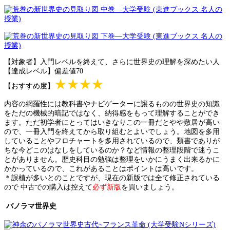
【対象者】入門レベルを終えて、さらに世界史の理解を深めたい人
【達成レベル】偏差値70
★★★★
【おすすめ度】
内容の網羅性には教科書やナビゲーターに譲るものの世界史の知識
をただの機械的暗記ではなく、納得感をもって理解することができ
ます。ただ初学者にとってはいきなりこの一冊だとやや敷居が高い
ので、一冊入門を終えてから取り組むとよいでしょう。地図を多用
していることやフロチャートを多用されているので、類書でありが
ちな今どこのはなしをしているのか？など情報の整理段階で迷うこ
とがありません。歴史科目の勉強は整理をいかにうまく出来るかに
かかっているので、これがあることはポイントは高いです。
＊誤植が多いとのことですが、現在の新版では全て修正されている
ので 中古での購入は控えて
必ず新版
を買いましょう。
パノラマ世界史