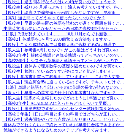
【現役生】過去問を行なうのはいつ頃が良いのでしょうか？
【現役生】残り3ヶ月崖っぷち！！浪人も考えていますが、科…
【現役生】現高２で偏差値が55程度しかないですが、早稲田…
【高3】過去問ってどうやって使ったらいいのですか？
【現役生】早慶の過去問の英語を読むのが遅くて問題を解くこ…
中学英文法も使いこなせなかった西日本の高校3年生がたった…
【1浪】2浪が見えています。。 10月11月からでも頑張…
【高校2】英単語を1ヶ月で2000個覚える方法ありますか…
【現役】こんな成績の私では慶應大学に合格するのは無理でし…
【浪人生】参考書○周したのですがこの後はどうすれば良いの…
【高校3年生】解体英熟語と速読英熟語ってどっちがいいので…
【高校2年生】システム英単語と単語王ってどっちがいいので…
【現役生】夏休みで理系数学の基礎を固めたいのですが何かい…
【現役生】勉強しているのですが身についた気がしません。
【現役】参考書を買って独学をしていますが、、これで大丈夫…
【浪人生】現在河合塾に通っているのですが、テキストだけで…
【1浪】単語と熟語も全部わかるのに英語の長文が読めないの…
【浪人生】早慶への英文法の仕上げの参考書はなんですか？ …
【浪人生】理系から文転したのでどのように1年過ごせば良い…
【高校2年生】ACADEMIAに入ったらどれくらいで早慶…
【現役生】慶應志望ですがいつからセンター試験対策を始めれ…
【高校３年生】1日に1科目と多くの科目ではどちらが正しい…
【現役生】過去問をやっても点数が上がりません。。どうした…
夏休みでどれくらいまで終わっていれば早慶に合格できますか…
勉強ができるようになるためのステップを考えてみます。