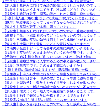
いつまでに何をしたらよいのか？スケジュール（現役生ver…
【浪人生】夏休みに向けて英語の勉強はどうしたら良いのでし…
【現役生】夏に思うようにできず、秋以降にどうしていいのか…
【現役生】暗記は苦手！理系の僕がこれから早慶に逆転合格す…
【1浪】浪人生は現役生と比べて成績が伸びにくいと言われる…
【既卒】完璧主義となってしまってなかなか次に進むことがで…
【浪人生】英語が苦手で本当に困っています。。
【現役生】勉強をしなければいけないのですが、受験の実感が…
【高校３年生】下線部和訳ってどうしたらよいのでしょうか？…
【現役】早稲田の英語の勉強は何をしたら成績が上がるのでし…
【浪人生】大学に行く意味ってどんな意味がありますか？
【２浪男子仮面】どうしても去年の結果に納得がいきません。…
【現役生】英語がこのまま上がっていくのか不安です。。また…
【予備校生1浪】河合塾 に通っているのですが、教材は塾の…
【現役生】慶應法学部に入学するための参考書を教えて下さい…
【現役】立教志望です。このままで間に合いますか？
【1浪】政経の偏差値70ありますが、早稲田の政経に合格し…
【仮面浪人】今から大学に行きながら早慶を目指してみたいの…
【現役生】暗記は苦手！理系の僕がこれから早慶に逆転合格す…
【浪人 文型数学】 数学をやめて世界史にしようか悩んでい…
【現役生】センター模試の成績は良かったのですが、不安です…
【浪人生】僕のような一般人でも偏差値70を超えることはで…
【現役生】独学で難関大学に合格することはできますか？
【現役高校3年生】過去問の演習にSFCを使いたいです！
【浪人生】答えをみればわかるのですが、なぜ成績が上がらな…