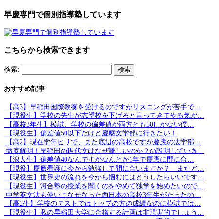
早慶専門で個別指導塾しています
こちらから検索できます
検索:
おすすめ記事
【高3】早稲田国際教養を受けるのですがリスニングが苦手で…
【現役生】学校の先生が志望校を下げろと言ってきてやる気が…
【高校3年生】模試、学校の偏差値が両方とも50しかない僕…
【現役生】偏差値50以下だけど慶應文学部に行きたい！
【高2】現在学年ビリで、また底辺の高校ですが慶應の法学部…
徹底解明！早稲田の現代文はなぜ難しいのか？の説明していき…
【浪人生】偏差値40なんですがなんとか1年で慶應に間に合…
【現役】慶應看護に今から勉強して間に合いますか？ またど…
【現役生】世界史の流れを今から掴むにはどうしたらいいです…
【現役生】河合塾の授業を聞くのをやめて独学を始めたいので…
中学英文法も使いこなせなった西日本の高校3年生がたったの…
【高2生】学校のテストではトップの方の成績なのに模試では…
【現役生】私の早稲田大学に合格する計画は非現実的でしょう…