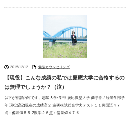
2015/12/12
勉強カウンセリング
【現役】こんな成績の私では慶應大学に合格するの
は無理でしょうか？（泣）
以下が相談内容です。志望大学•学部 慶応義塾大学 商学部 / 経済学部学
年 現役(高2)現在の成績高２.進研模試総合学力テスト１１月国語４７
点：偏差値５５.2数学２８点：偏差値４７.6…