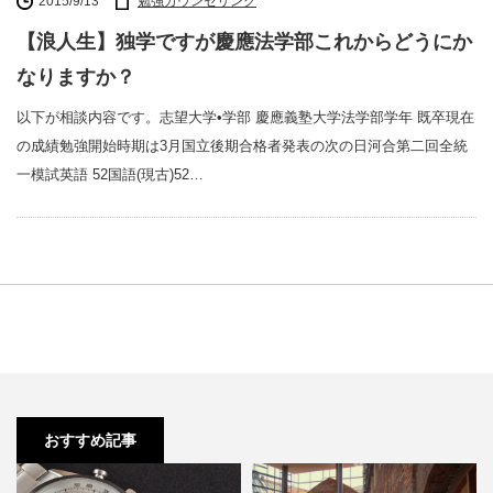
2015/9/13
勉強カウンセリング
【浪人生】独学ですが慶應法学部これからどうにか
なりますか？
以下が相談内容です。志望大学•学部 慶應義塾大学法学部学年 既卒現在
の成績勉強開始時期は3月国立後期合格者発表の次の日河合第二回全統
一模試英語 52国語(現古)52…
おすすめ記事