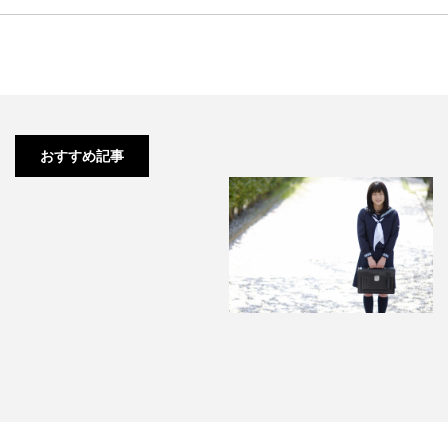
【高校3年生】模試、学校の偏差
値が両方とも50しかない僕…
おすすめ記事
【現役生】私の早稲田大学に合格
する計画は非現実的でしょう…