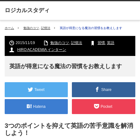
ホーム
勉強のコツ
,
記憶法
英語が得意になる魔法の習慣をお教えします
2015/11/19
勉強のコツ
,
記憶法
習慣
,
英語
HIRO ACADEMIA インターン
英語が得意になる魔法の習慣をお教えします
Tweet
Share
Hatena
Pocket
3つのポイントを抑えて英語の苦手意識を解消
しよう！