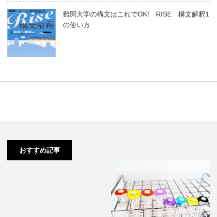
難関大学の構文はこれでOK! RISE 構文解釈1
の使い方
【現役】参考書を買って独学をし
ていますが、、これで大丈夫…
おすすめ記事