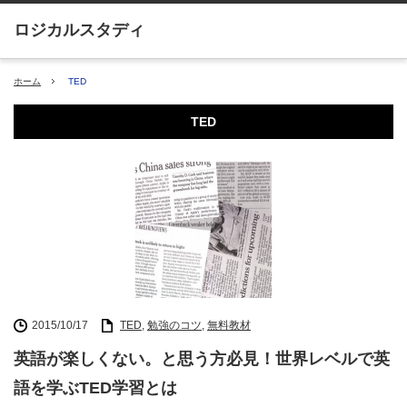
ホーム
TED
TED
2015/10/17
TED
,
勉強のコツ
,
無料教材
英語が楽しくない。と思う方必見！世界レベルで英
語を学ぶTED学習とは