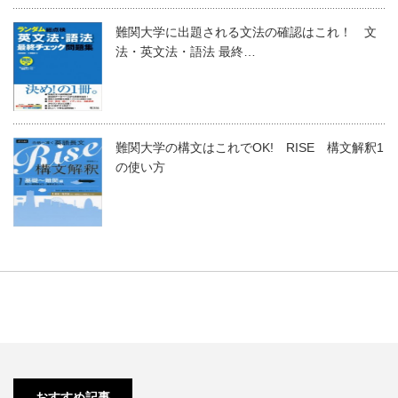
難関大学に出題される文法の確認はこれ！ 文
法・英文法・語法 最終…
難関大学の構文はこれでOK! RISE 構文解釈1
の使い方
【1浪】単語と熟語も全部わかる
のに英語の長文が読めないの…
おすすめ記事