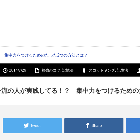
 集中力をつけるためのたった2つの方法とは？
2014/7/29
勉強のコツ
,
記憶法
スコットヤング
,
記憶法
一流の人が実践してる！？ 集中力をつけるための
Tweet
Share