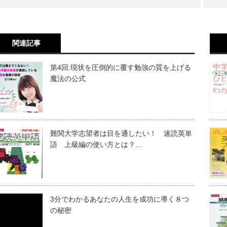
関連記事
第4回:現状を圧倒的に覆す勉強の質を上げる
魔法の公式
難関大学志望者は目を通したい！ 速読英単
語 上級編の使い方とは？…
3分でわかるあなたの人生を成功に導く８つ
の秘密