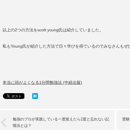
以上の2つの方法をscott young氏は紹介していました。
私もYoung氏が紹介した方法で日々学びを得ているのでみなさんも
本当に頭がよくなる1分間勉強法 (中経出版)
勉強のプロが実践している一度覚えたら2度と忘れない記
受験
憶法とは？