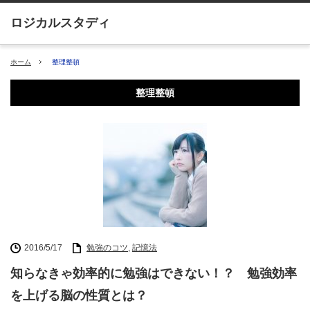
ホーム
整理整頓
整理整頓
2016/5/17
勉強のコツ
,
記憶法
知らなきゃ効率的に勉強はできない！？ 勉強効率
を上げる脳の性質とは？