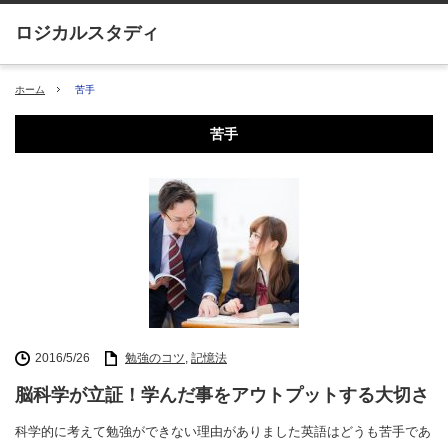
ホーム
苦手
苦手
2016/5/26
勉強のコツ
,
記憶法
脳科学が立証！学んだ事をアウトプットする大切さ
科学的に考えて勉強ができない理由がありました英語はどうも苦手であ