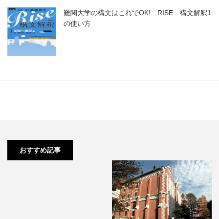
難関大学の構文はこれでOK! RISE 構文解釈1
の使い方
中学英文法も使いこなせなかった
西日本の高校3年生がたった…
おすすめ記事