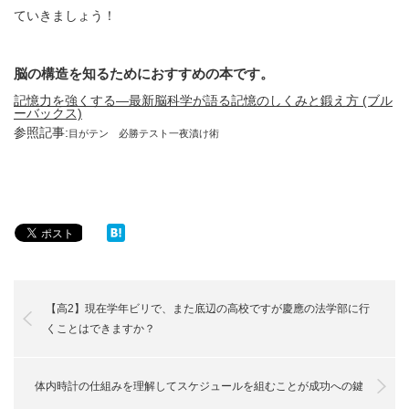
ていきましょう！
脳の構造を知るためにおすすめの本です。
記憶力を強くする―最新脳科学が語る記憶のしくみと鍛え方 (ブル
ーバックス)
参照記事:
目がテン 必勝テスト一夜漬け術
必勝
テスト
一夜漬
【高2】現在学年ビリで、また底辺の高校ですが慶應の法学部に行
くことはできますか？
体内時計の仕組みを理解してスケジュールを組むことが成功への鍵