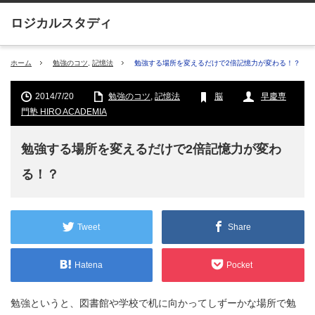
ホーム
勉強のコツ
,
記憶法
勉強する場所を変えるだけで2倍記憶力が変わる！？
2014/7/20
勉強のコツ
,
記憶法
脳
早慶専
門塾 HIRO ACADEMIA
勉強する場所を変えるだけで2倍記憶力が変わ
る！？
Tweet
Share
Hatena
Pocket
勉強というと、図書館や学校で机に向かってしずーかな場所で勉