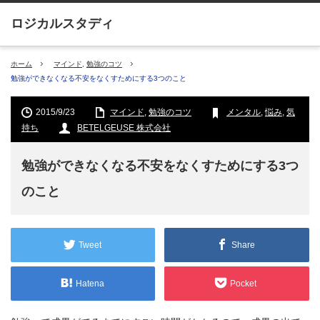
ホーム
マインド
,
勉強のコツ
勉強ができなくなる不安をなくすためにする3つのこと
2015/9/23
マインド
,
勉強のコツ
メンタル
,
悩み
,
気
持ち
BETELGEUSE 株式会社
勉強ができなくなる不安をなくすためにする3つ
のこと
Tweet
Share
Hatena
Pocket