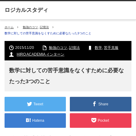
ホーム
勉強のコツ
,
記憶法
数学に対しての苦手意識をなくすために必要なたった3つのこと
2015/11/20
勉強のコツ
,
記憶法
数学
,
苦手克服
HIRO ACADEMIA インターン
数学に対しての苦手意識をなくすために必要な
たった3つのこと
Tweet
Share
Hatena
Pocket