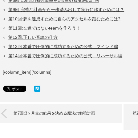
第8回:1週間の勉強能率を2倍高める魔法の計画
第9回:完璧な計画から一歩踏み出して実行に移すためには？
第10回:夢を達成すために自らのアクセルを踏むためには?
第11回:友達ではないteamを作ろう！
第12回:正しい音読の仕方
第13回:本番で圧倒的に成功するための公式 マインド編
第14回:本番で圧倒的に成功するための公式 リハーサル編
[/column_item][/columns]
第7回:3ヶ月先の結果を決める魔法の勉強計画
第