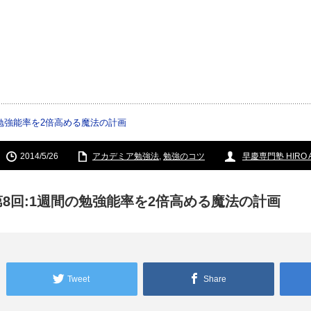
の勉強能率を2倍高める魔法の計画
2014/5/26
アカデミア勉強法
,
勉強のコツ
早慶専門塾 HIRO 
第8回:1週間の勉強能率を2倍高める魔法の計画
Tweet
Share