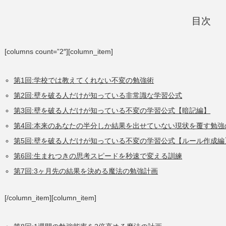
目次
[columns count=”2″][column_item]
第1回:学校では教えてくれない不変の勉強術
第2回:壁を破る人だけが知っている非常識な学習公式
第3回:壁を破る人だけが知っている不変の学習公式【暗記編】
第4回:本来のあなたの半分しか結果を出せていない現状を覆す勉
第5回:壁を破る人だけが知っている不変の学習公式【ルール作成編
第6回:生まれつきの思考スピードを秒速で変える訓練
第7回:3ヶ月先の結果を決める魔法の勉強計画
[/column_item][column_item]